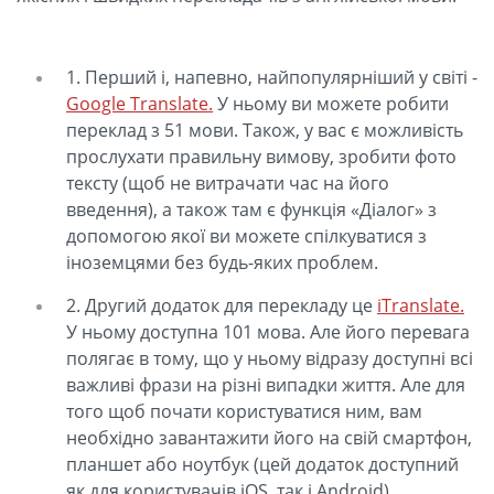
1. Перший і, напевно, найпопулярніший у світі -
Google Translate.
У ньому ви можете робити
переклад з 51 мови. Також, у вас є можливість
прослухати правильну вимову, зробити фото
тексту (щоб не витрачати час на його
введення), а також там є функція «Діалог» з
допомогою якої ви можете спілкуватися з
іноземцями без будь-яких проблем.
2. Другий додаток для перекладу це
iTranslate.
У ньому доступна 101 мова. Але його перевага
полягає в тому, що у ньому відразу доступні всі
важливі фрази на різні випадки життя. Але для
того щоб почати користуватися ним, вам
необхідно завантажити його на свій смартфон,
планшет або ноутбук (цей додаток доступний
як для користувачів iOS, так і Android).