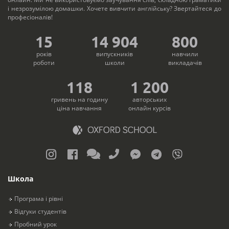
і незрозумілою домашки. Хочете вивчити англійську? Звертайтеся до
професіоналів!
15
14 951
800
років
випускників
навчили
роботи
школи
викладачів
118
1 200
гривень на годину
авторських
ціна навчання
онлайн курсів
Школа
Програма і рівні
Відгуки студентів
Пробний урок