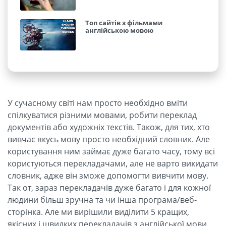
Топ сайтів з фільмами
англійською мовою
У сучасному світі нам просто необхідно вміти
спілкуватися різними мовами, робити переклад
документів або художніх текстів. Також, для тих, хто
вивчає якусь мову просто необхідний словник. Але
користування ним займає дуже багато часу, тому всі
користуються перекладачами, але не варто викидати
словник, адже він зможе допомогти вивчити мову.
Так от, зараз перекладачів дуже багато і для кожної
людини більш зручна та чи інша програма/веб-
сторінка. Але ми вирішили виділити 5 кращих,
якісних і швидких перекладачів з англійської мови.