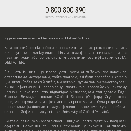
0 800 800 890
безкоштовно з усіх номерів
Курсы английского Онлайн - это Oxford School.
Багаторічний досвід роботи в проведенні якісних розмовних занять
для груп чи індивідуально. Тільки кваліфіковані викладачі, які є
носіями мови або володіють міжнародними сертифікатами CELTA,
DELTA, TEFL.
Більшість із шкіл, що пропонують курси англійської працюють за
авторськими методиками, тобто програм, які були розроблені саме в
цій школі. Роблячи свій вибір, ми рекомендуємо вам використовувати
лише ефективну і перевірену практикою європейську систему
навчання, яка повністю відповідає міжнародним стандартам Ради
Європи. Викладачі школи «Oxford School» (Оксфорд Скул) готові
продемонструвати вам ефективність програми, яка була розроблена
провідними фахівцями в галузі філології і зарекомендувала себе як
одна з найефектніших у світі від University of Oxford (Англія).
Вчити англійську в Oxford School – швидко і легко! Адже ми поєднали
оффлайн навчання та новітні технології у вивченні англійської
онлайн. Ми не використовуємо заучування слів, складною граматики