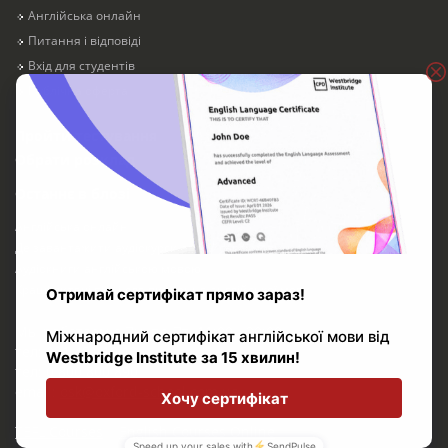
Англійська онлайн
Питання і відповіді
Вхід для студентів
Публічна оферта
Пройти тестування
Обрати розклад
Останнє в блозі
Англійська онлайн
Де завантажити аудіокурси англійської мови
Аудіокниги англійською мовою
Кращі дитячі пісні для вивчення англійської мови
Мы работаем с Пн. по Пт. 11:00 - 20:00
тел: 091 481 10 12
тел: 0 800 800 890
email:
osk@oxford-school.com.ua
TEFL Courses
|
English Courses Online