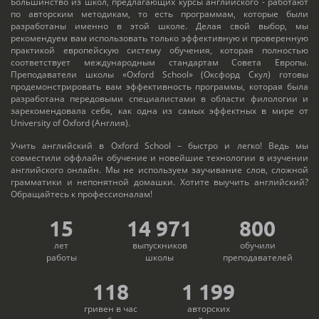
Большинство из школ, предлагающих курсы английского - работают
по авторским методикам, то есть программам, которые были
разработаны именно в этой школе. Делая свой выбор, мы
рекомендуем вам использовать только эффективную и проверенную
практикой европейскую систему обучения, которая полностью
соответствует международным стандартам Совета Европы.
Преподаватели школы «Oxford School» (Оксфорд Скул) готовы
продемонстрировать вам эффективность программы, которая была
разработана передовыми специалистами в области филологии и
зарекомендовала себя, как одна из самых эффектных в мире от
University of Oxford (Англия).
Учить английский в Oxford School – быстро и легко! Ведь мы
совместили оффлайн обучение и новейшие технологии в изучении
английского онлайн. Мы не используем заучивание слов, сложной
грамматики и непонятной домашки. Хотите выучить английский?
Обращайтесь к профессионалам!
15
15 000
800
лет
выпускников
обучили
работы
школы
преподавателей
118
1 200
гривен в час
авторских