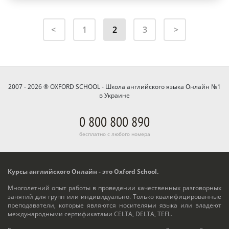
1
2
3
2007 - 2026 ® OXFORD SCHOOL - Школа английского языка Онлайн №1
в Украине
0 800 800 890
бесплатно с любого номера
Курсы английского Онлайн - это Oxford School.
Многолетний опыт работы в проведении качественных разговорных
занятий для групп или индивидуально. Только квалифицированные
преподаватели, которые являются носителями языка или владеют
международными сертификатами CELTA, DELTA, TEFL.