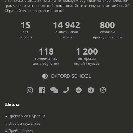
английского онлайн. Мы не используем заучивание слов, сложной
грамматики и непонятной домашки. Хотите выучить английский?
Обращайтесь к профессионалам!
15
14 982
800
лет
выпускников
обучили
работы
школы
преподавателей
118
1 200
гривен в час
авторских
цена обучения
онлайн курсов
Школа
Программа и уровни
Отзывы студентов
Пробный урок