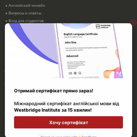
Английский онлайн
Вопросы и ответы
Вход для студентов
Публичная оферта
Пройти тестирование
Выбрать расписание
Последнее в блоге
Английский онлайн
Где скачать аудиокурсы по английскому языку
Аудиокниги на английском языке
Лучшие детские песни для изучения английского языка
Мы работаем с Пн. по Пт. 11:00 - 20:00
тел: 091 481 10 12
тел: 0 800 800 890
email:
osk@oxford-school.com.ua
TEFL Courses
|
English Courses Online