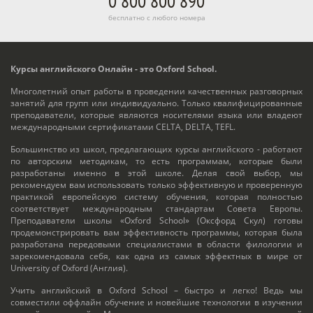
0 800 800 890
бесплатно с любого номера
Курсы английского Онлайн - это Oxford School.
Многолетний опыт работы в проведении качественных разговорных
занятий для групп или индивидуально. Только квалифицированные
преподаватели, которые являются носителями языка или владеют
международными сертификатами CELTA, DELTA, TEFL.
Большинство из школ, предлагающих курсы английского - работают
по авторским методикам, то есть программам, которые были
разработаны именно в этой школе. Делая свой выбор, мы
рекомендуем вам использовать только эффективную и проверенную
практикой европейскую систему обучения, которая полностью
соответствует международным стандартам Совета Европы.
Преподаватели школы «Oxford School» (Оксфорд Скул) готовы
продемонстрировать вам эффективность программы, которая была
разработана передовыми специалистами в области филологии и
зарекомендовала себя, как одна из самых эффектных в мире от
University of Oxford (Англия).
Учить английский в Oxford School – быстро и легко! Ведь мы
совместили оффлайн обучение и новейшие технологии в изучении