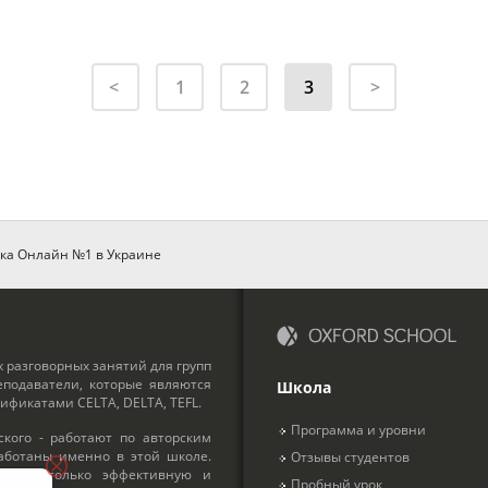
1
2
3
ыка Онлайн №1 в Украине
 разговорных занятий для групп
подаватели, которые являются
Школа
фикатами CELTA, DELTA, TEFL.
Программа и уровни
кого - работают по авторским
работаны именно в этой школе.
Отзывы студентов
овать только эффективную и
Пробный урок