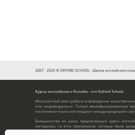
2007 - 2026 ® OXFORD SCHOOL - Школа английского яз
Курсы английского Онлайн - это Oxford School.
Многолетний опыт работы в проведении качественных
или индивидуально. Только квалифицированные пре
носителями языка или владеют международными серти
Большинство из школ, предлагающих курсы английс
методикам, то есть программам, которые были раз
Делая свой выбор, мы рекомендуем вам использ